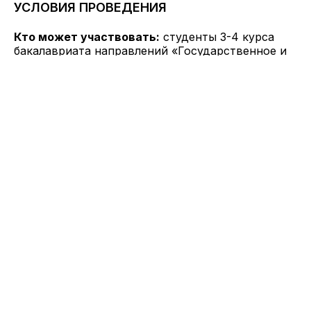
УСЛОВИЯ ПРОВЕДЕНИЯ
Кто может участвовать:
студенты 3-4 курса
бакалавриата направлений «Государственное и
муниципальное управление», «Менеджмент»,
студенты 1-2 курса магистратуры «Управление
умным городом». Доступно для иностранных
студентов.
Выезд
Для реализации проекта не требуется выезд на
территорию.
Структура команды
Работа ведется студенческой командой под
руководством представителя компании. Размер
команды до 5 человек.
Стипендия практиканта
Для участников предусмотрена выплата
стипендии.